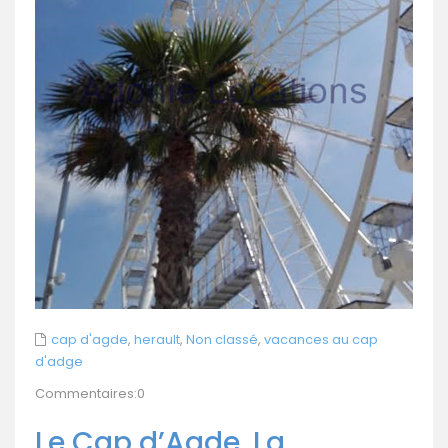
cap d'agde
,
herault
,
Non classé
,
vacances au cap
d'adge
Commentaires:0
Le Cap d’Agde, La