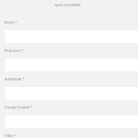
que possible…
Nom *
Prénom *
Adresse *
Code Postal *
Ville *