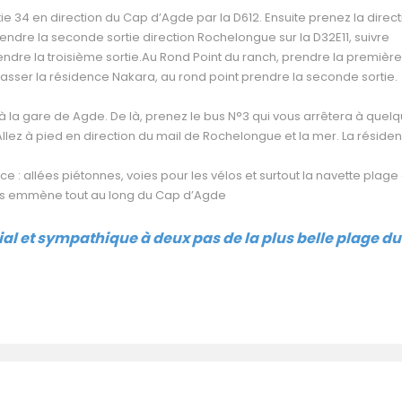
tie 34 en direction du Cap d’Agde par la D612. Ensuite prenez la direct
ndre la seconde sortie direction Rochelongue sur la D32E11, suivre
ndre la troisième sortie.Au Rond Point du ranch, prendre la première
1. Passer la résidence Nakara, au rond point prendre la seconde sortie
qu’à la gare de Agde. De là, prenez le bus N°3 qui vous arrêtera à quel
Allez à pied en direction du mail de Rochelongue et la mer. La réside
 : allées piétonnes, voies pour les vélos et surtout la navette plage 
ous emmène tout au long du Cap d’Agde
ial
et sympathique à deux pas de la plus belle plage du