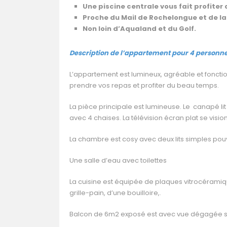
Une piscine centrale vous fait profiter
Proche du Mail de Rochelongue et de la
Non loin d’Aqualand et du Golf.
Description de l’appartement pour 4 person
L’appartement est lumineux, agréable et fonct
prendre vos repas et profiter du beau temps.
La pièce principale est lumineuse. Le canapé lit
avec 4 chaises. La télévision écran plat se visio
La chambre est cosy avec deux lits simples pou
Une salle d’eau avec toilettes
La cuisine est équipée de plaques vitrocéramique
grille-pain, d’une bouilloire,.
Balcon de 6m2 exposé est avec vue dégagée su