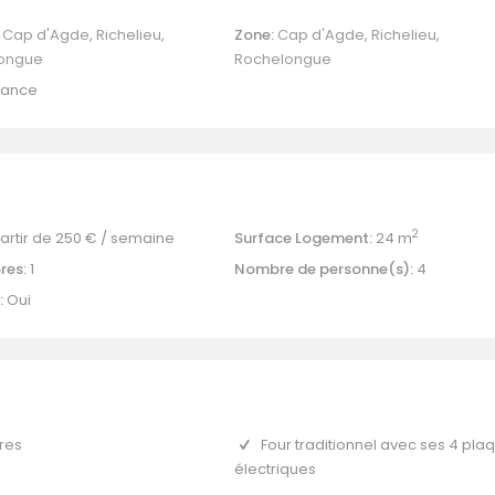
Cap d'Agde
,
Richelieu
,
Zone:
Cap d'Agde
,
Richelieu
,
ongue
Rochelongue
rance
2
artir de
250 €
/ semaine
Surface Logement:
24 m
es:
1
Nombre de personne(s):
4
:
Oui
tres
Four traditionnel avec ses 4 pla
électriques