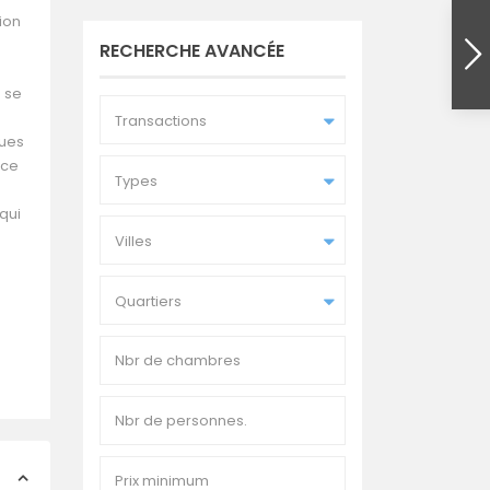
ion
RECHERCHE AVANCÉE
. se
Transactions
ques
nce
Types
qui
Villes
Quartiers