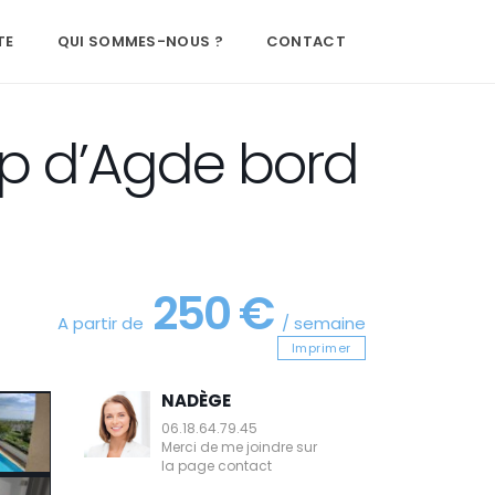
TE
QUI SOMMES-NOUS ?
CONTACT
ap d’Agde bord
250 €
A partir de
/ semaine
Imprimer
NADÈGE
06.18.64.79.45
Merci de me joindre sur
la page contact