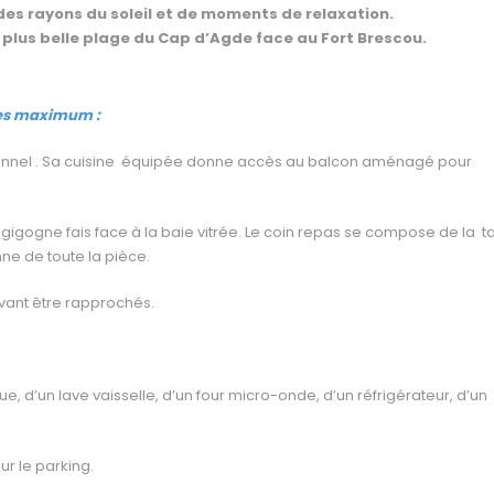
 des rayons du soleil et de moments de relaxation.
 plus belle plage du Cap d’Agde face au Fort Brescou.
nes maximum :
ionnel . Sa cuisine équipée donne accès au balcon aménagé pour
 gigogne fais face à la baie vitrée. Le coin repas se compose de la t
nne de toute la pièce.
vant être rapprochés.
, d’un lave vaisselle, d’un four micro-onde, d’un réfrigérateur, d’un
r le parking.