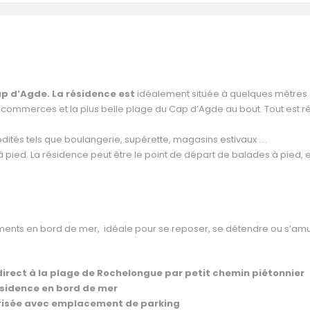
p d’Agde. La résidence est
idéalement située à quelques mètres
commerces et la plus belle plage du Cap d’Agde au bout. Tout est r
ités tels que boulangerie, supérette, magasins estivaux ….
e à pied. La résidence peut être le point de départ de balades à pied, 
ments en bord de mer, idéale pour se reposer, se détendre ou s’am
irect à la plage de Rochelongue par petit chemin
piétonnier
sidence en bord de mer
risée avec emplacement de parking